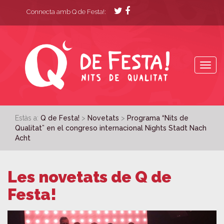
Connecta amb Q de Festa!:
Togg
navig
Estàs a:
Q de Festa!
>
Novetats
>
Programa “Nits de
Qualitat” en el congreso internacional Nights Stadt Nach
Acht
Les novetats de Q de
Festa!