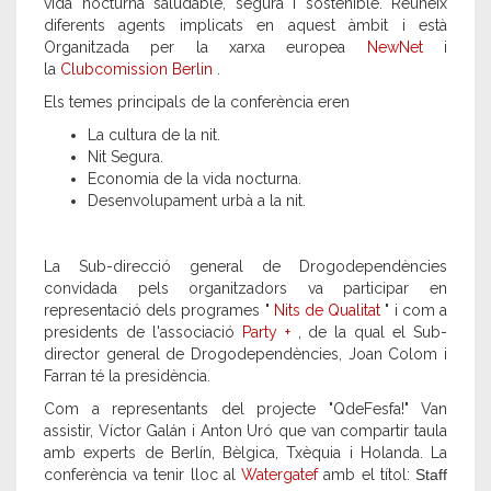
vida nocturna saludable, segura i sostenible. Reuneix
diferents agents implicats en aquest àmbit i està
Organitzada per la xarxa europea
NewNet
i
la
Clubcomission Berlin
.
Els temes principals de la conferència eren
La cultura de la nit.
Nit Segura.
Economia de la vida nocturna.
Desenvolupament urbà a la nit.
La Sub-direcció general de Drogodependències
convidada pels organitzadors va participar en
representació dels programes "
Nits de Qualitat
" i com a
presidents de l'associació
Party +
, de la qual el Sub-
director general de Drogodependències, Joan Colom i
Farran té la presidència.
Com a representants del projecte "QdeFesfa!" Van
assistir, Víctor Galán i Anton Uró que van compartir taula
amb experts de Berlín, Bèlgica, Txèquia i Holanda. La
conferència va tenir lloc al
Watergatef
amb el títol:
Staff