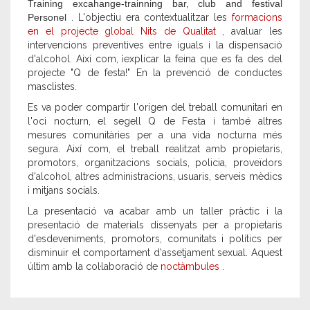
Training excahange-trainning bar, club and festival
Personel
. L'objectiu era contextualitzar les
formacions
en el projecte global Nits de Qualitat
, avaluar les
intervencions preventives entre iguals i la dispensació
d'alcohol. Així com, ¡explicar la feina que es fa des del
projecte "Q de festa!" En la prevenció de conductes
masclistes.
Es va poder compartir l'origen del treball comunitari en
l'oci nocturn, el segell Q de Festa i també altres
mesures comunitàries per a una vida nocturna més
segura. Així com, el treball realitzat amb propietaris,
promotors, organitzacions socials, policia, proveïdors
d'alcohol, altres administracions, usuaris, serveis mèdics
i mitjans socials.
La presentació va acabar amb un taller pràctic i la
presentació de materials dissenyats per a propietaris
d'esdeveniments, promotors, comunitats i polítics per
disminuir el comportament d'assetjament sexual. Aquest
últim amb la col·laboració de
noctàmbules
.